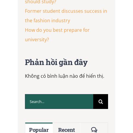
should study?
Former student discusses success in
the fashion industry
How do you best prepare for
university?
Phản hồi gần đây
Không có bình luận nào để hiển thị.
Search
for:
Comments
Popular
Recent