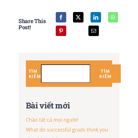
Share This
Post!
TÌM
TÌM
KIẾM
KIẾM
Bài viết mới
Chào tất cả mọi người!
What do successful grads think you