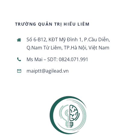
TRƯỜNG QUẢN TRỊ HIẾU LIÊM
Số 6-B12, KĐT Mỹ Đình 1, P.Cầu Diễn,
Q.Nam Từ Liêm, TP.Hà Nội, Việt Nam
Ms Mai – SDT: 0824.071.991
maiptt@agilead.vn