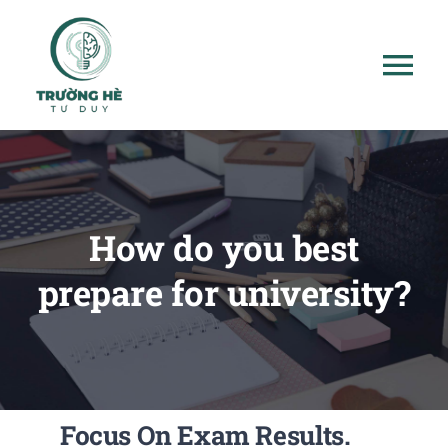
Skip
to
Tog
content
Nav
Giới thiệu
Mục tiêu
How do you best
Lịch trình
prepare for university?
Giảng viên
Học bổng
Focus On Exam Results.